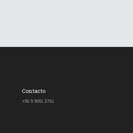
Share
0 Comments
347
Views
Contacto
+56 9 9051 2761