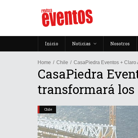
Inicio
Noticias
Nosotros
Home
Chile
CasaPiedra Eventos + Claro A
CasaPiedra Evento
transformará los
Chile