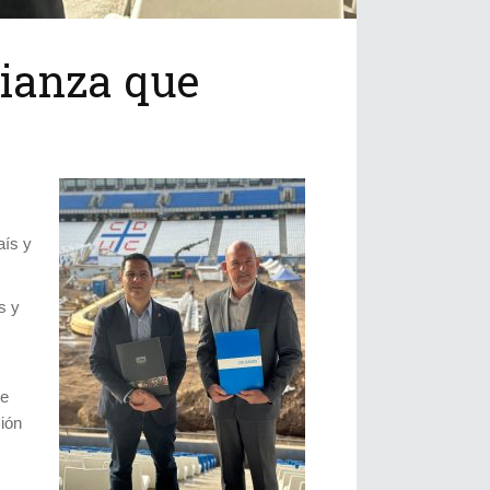
lianza que
aís y
s y
ue
sión