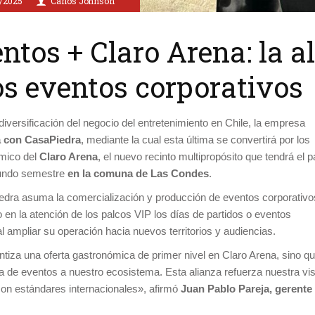
/2025
Carlos Johnson
tos + Claro Arena: la a
os eventos corporativos
iversificación del negocio del entretenimiento en Chile, la empresa
ca con CasaPiedra
, mediante la cual esta última se convertirá por los
ómico del
Claro Arena
, el nuevo recinto multipropósito que tendrá el p
egundo semestre
en la comuna de Las Condes
.
dra asuma la comercialización y producción de eventos corporativo
o en la atención de los palcos VIP los días de partidos o eventos
al ampliar su operación hacia nuevos territorios y audiencias.
iza una oferta gastronómica de primer nivel en Claro Arena, sino q
ia de eventos a nuestro ecosistema. Esta alianza refuerza nuestra vi
con estándares internacionales», afirmó
Juan Pablo Pareja, gerente