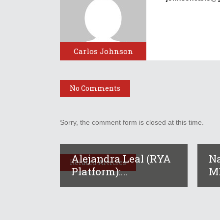
Carlos Johnson
No Comments
Sorry, the comment form is closed at this time.
Alejandra Leal (RYA
Na
Related Articles
Platform):...
MI