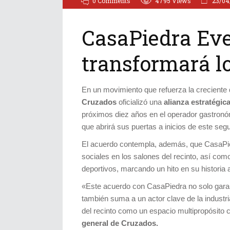
0 Comments
4795
Views
23/04
CasaPiedra Even
transformará l
En un movimiento que refuerza la creciente d
Cruzados
oficializó una
alianza estratégi
próximos diez años en el operador gastron
que abrirá sus puertas a inicios de este s
El acuerdo contempla, además, que CasaPie
sociales en los salones del recinto, así com
deportivos, marcando un hito en su historia 
«Este acuerdo con CasaPiedra no solo garant
también suma a un actor clave de la industr
del recinto como un espacio multipropósito 
general de Cruzados.