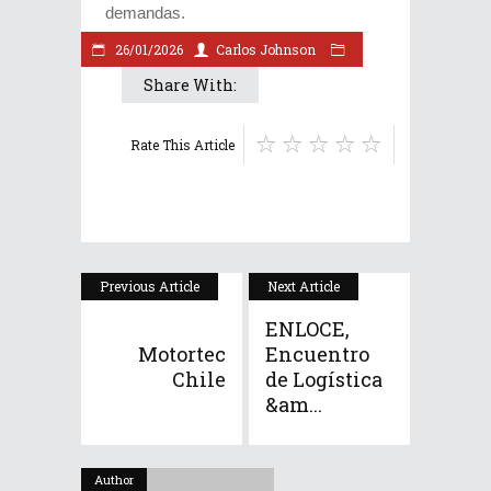
demandas.
26/01/2026
Carlos Johnson
Share With:
Rate This Article
Previous Article
Next Article
ENLOCE,
Motortec
Encuentro
Chile
de Logística
&am...
Author