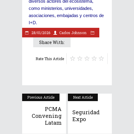
diversos actores del ecosistema,
como ministerios, universidades,
asociaciones, embajadas y centros de
I+D.
28/01/2026
Carlos Johnson
Share With:
Rate This Article
Previous Article
Next Article
PCMA
Seguridad
Convening
Expo
Latam