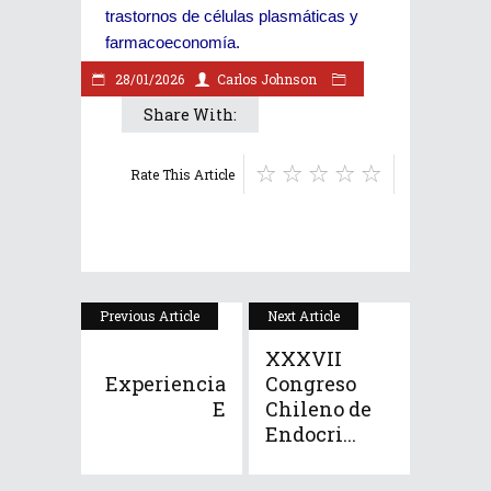
trastornos de células plasmáticas y
farmacoeconomía.
28/01/2026
Carlos Johnson
Share With:
Rate This Article
Previous Article
Next Article
XXXVII
Experiencia
Congreso
E
Chileno de
Endocri...