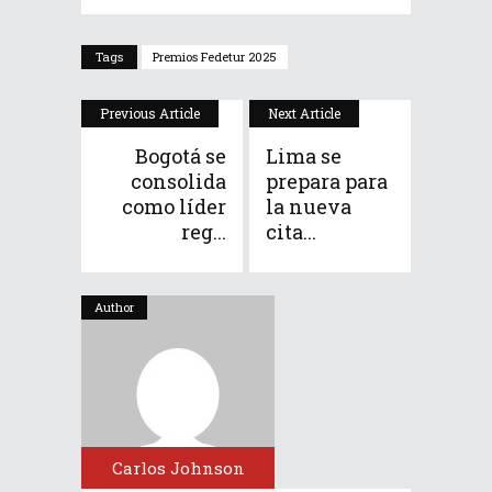
Tags
Premios Fedetur 2025
Previous Article
Next Article
Bogotá se
Lima se
consolida
prepara para
como líder
la nueva
reg...
cita...
Author
Carlos Johnson