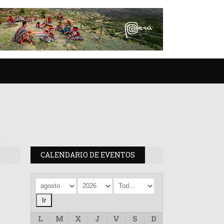
CALENDARIO DE EVENTOS
L
M
X
J
V
S
D