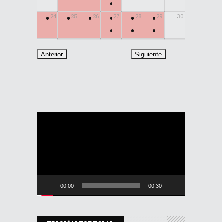
•
•
•
•
•
•
•
24
25
26
27
28
29
30
•
•
•
31
Reproductor
de
vídeo
00:00
00:30