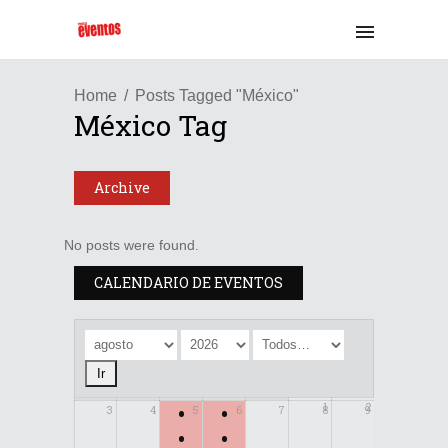
Home
Posts Tagged "México"
México Tag
Archive
No posts were found.
CALENDARIO DE EVENTOS
•
•
1
2
3
4
5
6
7
8
9
•
•