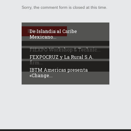
Sorry, the comment form is closed at this time.
De Islandia al Caribe
Related Articles
Mexicano...
FIEXPO Workshop & Technic...
FEXPOCRUZ y La Rural S.A.
firm...
IBTM Americas presenta
«Change...