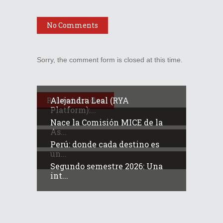
No Comments
Sorry, the comment form is closed at this time.
Alejandra Leal (RYA
Related Articles
Platform):...
Nace la Comisión MICE de la
As...
Perú: donde cada destino es
un...
Segundo semestre 2026: Una
int...