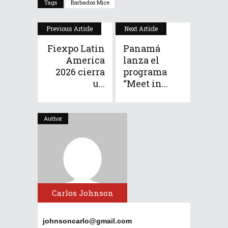
Tags
Barbados Mice
Previous Article
Next Article
Fiexpo Latin
Panamá
America
lanza el
2026 cierra
programa
u...
“Meet in...
Author
Carlos Johnson
johnsoncarlo@gmail.com