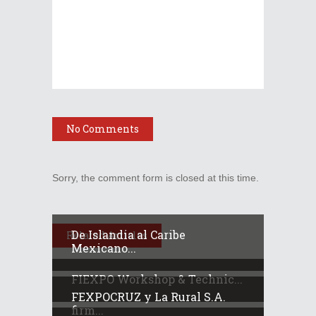
No Comments
Sorry, the comment form is closed at this time.
De Islandia al Caribe
Related Articles
Mexicano...
FIEXPO Workshop & Technic...
FEXPOCRUZ y La Rural S.A.
firm...