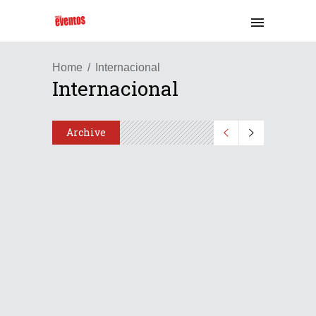
Home
Internacional
Internacional
Archive
Bco Congresos proyecta su
expansión internacional en
Marrakech
24/02/2026
Share
0 Comments
2559
Views
El IBTM World Trends Report
2026 revela el impacto de los
viajes de reuniones e