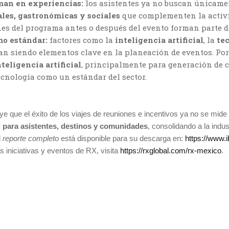
man en experiencias:
los asistentes ya no buscan únicame
ales, gastronómicas y sociales
que complementen la activi
nes del programa antes o después del evento forman parte d
mo estándar:
factores como la
inteligencia artificial
, la
te
n siendo elementos clave en la planeación de eventos. Por
teligencia artificial
, principalmente para generación de c
ecnología como un estándar del sector.
e que el éxito de los viajes de reuniones e incentivos ya no se mide
l para asistentes, destinos y comunidades
, consolidando a la ind
l
reporte completo
está disponible para su descarga en:
https://www.
 iniciativas y eventos de RX, visita
https://rxglobal.com/rx-mexico
.