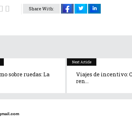
Share With:
Next Article
mo sobre ruedas: La
Viajes de incentivo: 
ren...
gmail.com