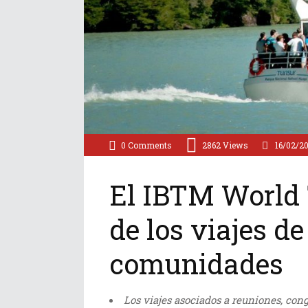
0 Comments
2862
Views
16/02/2
El IBTM World 
de los viajes d
comunidades
Los viajes asociados a reuniones, co