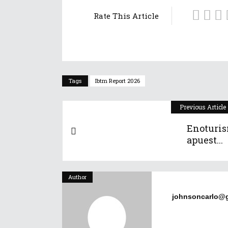
Rate This Article
Tags
Ibtm Report 2026
Previous Article
Enoturis
apuest...
Author
johnsoncarlo@