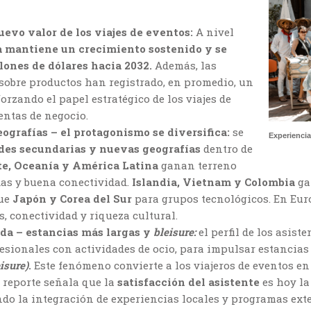
uevo valor de los viajes de eventos:
A nivel
a mantiene un crecimiento sostenido y se
llones de dólares hacia 2032.
Además, las
sobre productos han registrado, en promedio, un
orzando el papel estratégico de los viajes de
ntas de negocio.
ografías – el protagonismo se diversifica:
se
Experiencia
des secundarias y nuevas geografías
dentro de
te, Oceanía y América Latina
ganan terreno
as y buena conectividad.
Islandia, Vietnam y Colombia
ga
que
Japón y Corea del Sur
para grupos tecnológicos. En Eur
s, conectividad y riqueza cultural.
áda – estancias más largas y
bleisure:
el perfil de los asis
ionales con actividades de ocio, para impulsar estancias 
isure)
.
Este fenómeno convierte a los viajeros de eventos e
 reporte señala que la
satisfacción del asistente
es hoy la
ndo la integración de experiencias locales y programas ext