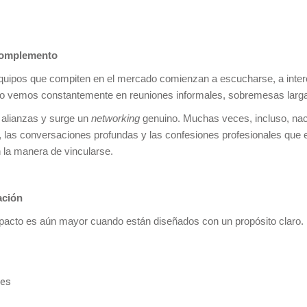
 complemento
uipos que compiten en el mercado comienzan a escucharse, a interc
. Lo vemos constantemente en reuniones informales, sobremesas larga
 alianzas y surge un
networking
genuino. Muchas veces, incluso, nac
 las conversaciones profundas y las confesiones profesionales que e
la manera de vincularse.
ación
mpacto es aún mayor cuando están diseñados con un propósito claro. P
es