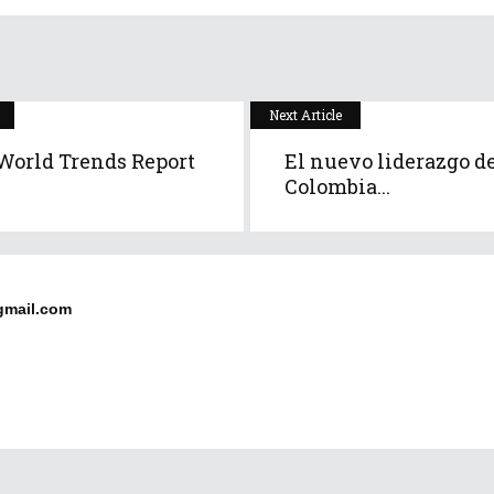
Next Article
World Trends Report
El nuevo liderazgo d
Colombia...
gmail.com