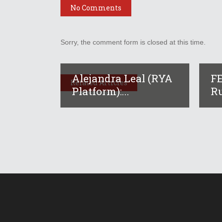
No Comments
Sorry, the comment form is closed at this time.
Alejandra Leal (RYA
F
Related Articles
Platform):...
Ru