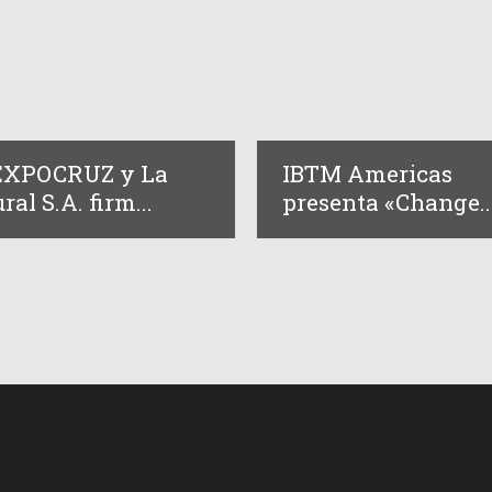
EXPOCRUZ y La
IBTM Americas
ral S.A. firm...
presenta «Change..