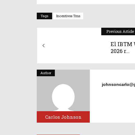
Tags
Incentivos Tms
Previous Article
El IBTM 
2026 r...
Author
johnsoncarlo@
Carlos Johnson