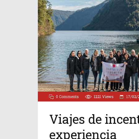
0 Comments
1221
Views
17/02/
Viajes de incen
experiencia