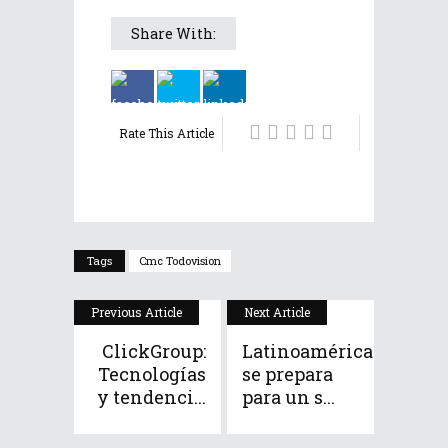
Share With:
Rate This Article
Tags
Cmc Todovision
Previous Article
Next Article
ClickGroup:
Latinoamérica
Tecnologías
se prepara
y tendenci...
para un s...