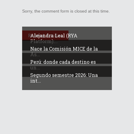
Sorry, the comment form is closed at this time.
Alejandra Leal (RYA
Related Articles
Platform):...
Nace la Comisión MICE de la
As...
Perú: donde cada destino es
un...
Segundo semestre 2026: Una
int...