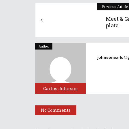
Previous Article
Meet & G
plata...
Author
johnsoncarlo@
Carlos Johnson
No Comments