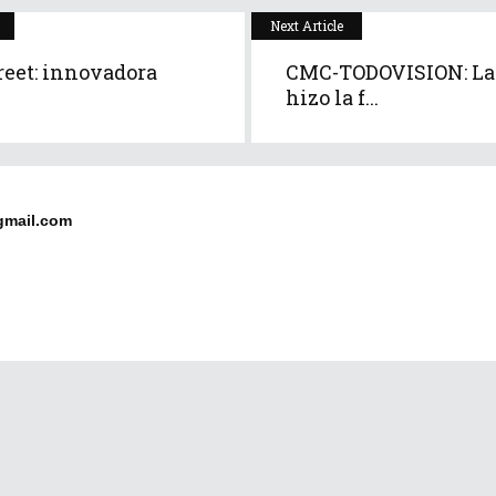
Next Article
reet: innovadora
CMC-TODOVISION: La
hizo la f...
gmail.com