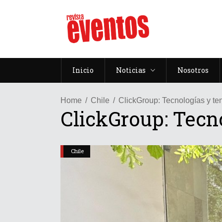
Inicio
Noticias
Nosotros
Home
Chile
ClickGroup: Tecnologías y te
ClickGroup: Tecn
Chile