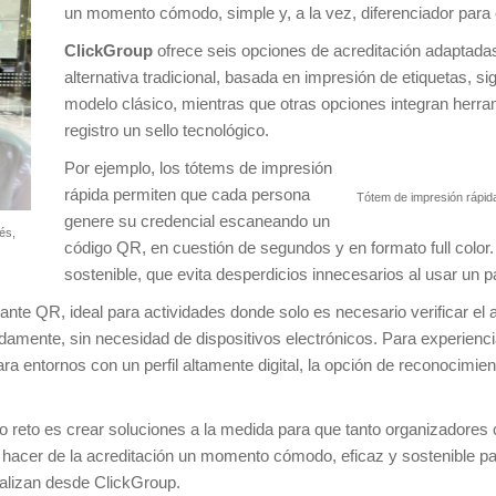
un momento cómodo, simple y, a la vez, diferenciador para 
ClickGroup
ofrece seis opciones de acreditación adaptadas
alternativa tradicional, basada en impresión de etiquetas, s
modelo clásico, mientras que otras opciones integran herram
registro un sello tecnológico.
Por ejemplo, los tótems de impresión
rápida permiten que cada persona
Tótem de impresión rápid
genere su credencial escaneando un
és,
código QR, en cuestión de segundos y en formato full color.
sostenible, que evita desperdicios innecesarios al usar un 
ante QR, ideal para actividades donde solo es necesario verificar el
pidamente, sin necesidad de dispositivos electrónicos. Para experie
ra entornos con un perfil altamente digital, la opción de reconocimien
o reto es crear soluciones a la medida para que tanto organizadores
acer de la acreditación un momento cómodo, eficaz y sostenible para
alizan desde ClickGroup.