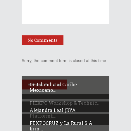
No Comments
Sorry, the comment form is closed at this time.
De Islandia al Caribe
Related Articles
Mexicano...
FIEXPO Workshop & Technic...
Alejandra Leal (RYA
Platform):...
FEXPOCRUZ y La Rural S.A.
firm...