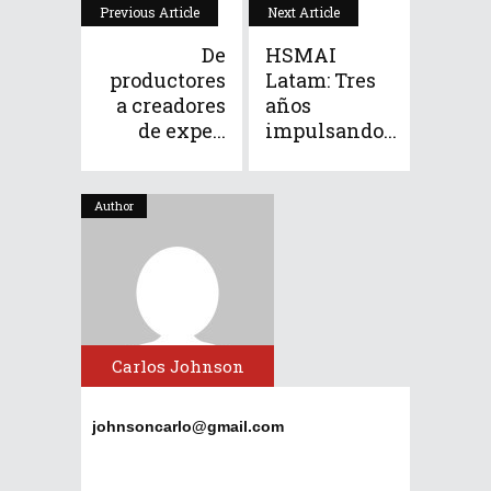
Previous Article
Next Article
De
HSMAI
productores
Latam: Tres
a creadores
años
de expe...
impulsando...
Author
Carlos Johnson
johnsoncarlo@gmail.com