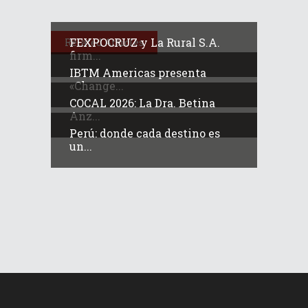
FEXPOCRUZ y La Rural S.A.
Related Articles
firm...
IBTM Americas presenta
«Change...
COCAL 2026: La Dra. Betina
Anz...
Perú: donde cada destino es
un...