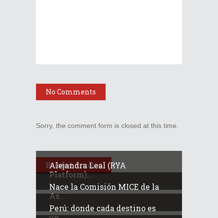
No Comments
Sorry, the comment form is closed at this time.
Alejandra Leal (RYA
Related Articles
Platform):...
Nace la Comisión MICE de la
As...
Perú: donde cada destino es
un...