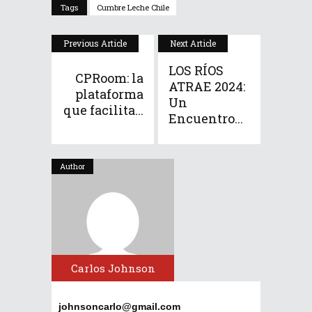
Tags
Cumbre Leche Chile
Previous Article
Next Article
LOS RÍOS
CPRoom: la
ATRAE 2024:
plataforma
Un
que facilita...
Encuentro...
Author
Carlos Johnson
johnsoncarlo@gmail.com