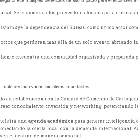
tegia ofrece múltiples beneficios de alto impacto para el ecosistema e
arial
: Se empodera a los proveedores locales para que esta
 disminuye la dependencia del Bureau como único actor com
gocios que perduran más allá de un solo evento, abriendo l
 cliente encuentra una comunidad organizada y preparada p
 implementado varias iniciativas importantes:
ado en colaboración con la Cámara de Comercio de Cartagena
traer conocimiento, inversión y networking, potenciando la
incluirá una
agenda académica
para generar inteligencia d
conectando la oferta local con la demanda internacional. A
en el destino de manera sensorial.