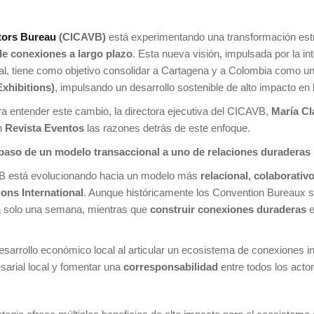
tors Bureau
(CICAVB)
está experimentando una transformación est
 de conexiones a largo plazo
. Esta nueva visión, impulsada por la i
ocal, tiene como objetivo consolidar a Cartagena y a Colombia como un
Exhibitions)
, impulsando un desarrollo sostenible de alto impacto en l
a entender este cambio, la directora ejecutiva del CICAVB,
María Cl
n
Revista Eventos
las razones detrás de este enfoque.
 paso de un modelo transaccional a uno de relaciones duraderas
AVB está evolucionando hacia un modelo más
relacional, colaborativ
ons International
. Aunque históricamente los Convention Bureaux s
ra solo una semana, mientras que
construir conexiones duraderas
e
desarrollo económico local al articular un ecosistema de conexiones in
sarial local y fomentar una
corresponsabilidad
entre todos los actor