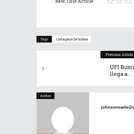
Rate This Article
Tags
Cartagena De Indias
Previous Article
UFI Busi
llega a...
Author
johnsoncarlo@