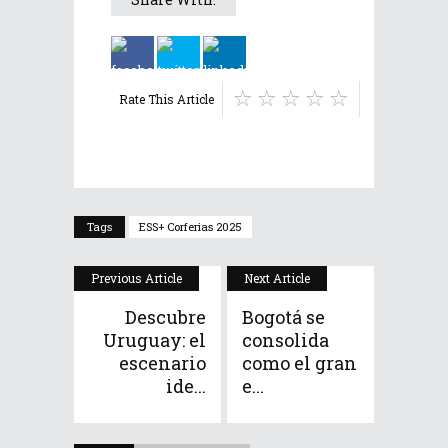
Rate This Article
Tags
ESS+ Corferias 2025
Previous Article
Next Article
Descubre
Bogotá se
Uruguay: el
consolida
escenario
como el gran
ide...
e...