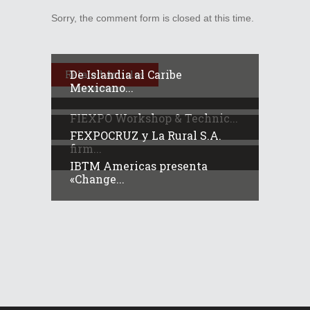
Sorry, the comment form is closed at this time.
De Islandia al Caribe
Related Articles
Mexicano...
FIEXPO Workshop & Technic...
FEXPOCRUZ y La Rural S.A.
firm...
IBTM Americas presenta
«Change...