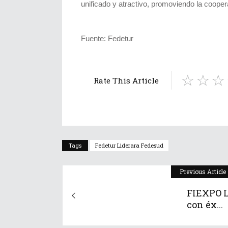
unificado y atractivo, promoviendo la cooper
Fuente: Fedetur
Rate This Article
Tags
Fedetur Liderara Fedesud
Previous Article
FIEXPO L
con éx...