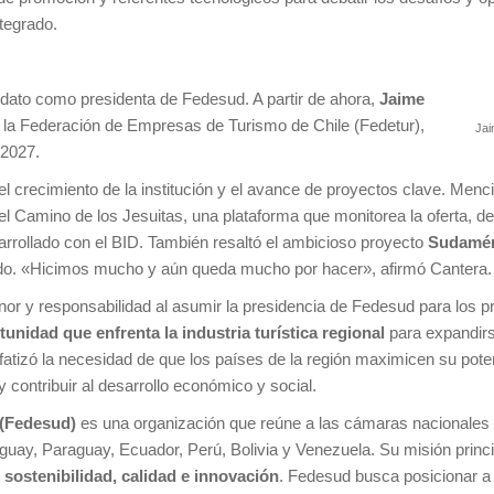
tegrado.
dato como presidenta de Fedesud. A partir de ahora,
Jaime
 de la Federación de Empresas de Turismo de Chile (Fedetur),
Jai
-2027.
l crecimiento de la institución y el avance de proyectos clave. Menc
el Camino de los Jesuitas, una plataforma que monitorea la oferta, de
sarrollado con el BID. También resaltó el ambicioso proyecto
Sudamér
cado. «Hicimos mucho y aún queda mucho por hacer», afirmó Cantera.
or y responsabilidad al asumir la presidencia de Fedesud para los p
unidad que enfrenta la industria turística regional
para expandirs
atizó la necesidad de que los países de la región maximicen su poten
 contribuir al desarrollo económico y social.
(Fedesud)
es una organización que reúne a las cámaras nacionales
guay, Paraguay, Ecuador, Perú, Bolivia y Venezuela. Su misión principa
 sostenibilidad, calidad e innovación
. Fedesud busca posicionar a