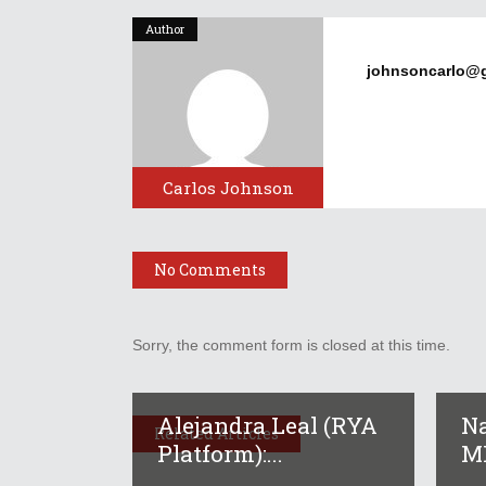
Author
johnsoncarlo@
Carlos Johnson
No Comments
Sorry, the comment form is closed at this time.
Alejandra Leal (RYA
Na
Related Articles
Platform):...
MI