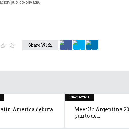
ación público-privada.
Share With:
Next Article
atin America debuta
MeetUp Argentina 202
punto de...