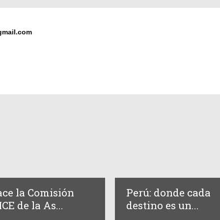
gmail.com
ce la Comisión
Perú: donde cada
CE de la As...
destino es un...