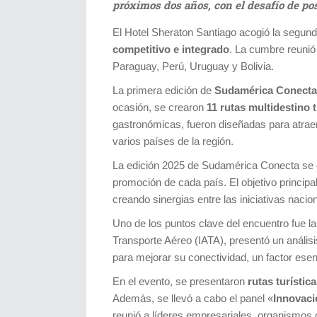
próximos dos años, con el desafío de po
El Hotel Sheraton Santiago acogió la segun
competitivo e integrado
. La cumbre reunió
Paraguay, Perú, Uruguay y Bolivia.
La primera edición de
Sudamérica Conecta
ocasión, se crearon
11 rutas multidestino 
gastronómicas, fueron diseñadas para atrae
varios países de la región.
La edición 2025 de Sudamérica Conecta se 
promoción de cada país. El objetivo princip
creando sinergias entre las iniciativas nacio
Uno de los puntos clave del encuentro fue l
Transporte Aéreo (IATA), presentó un análisi
para mejorar su conectividad, un factor esen
En el evento, se presentaron
rutas turístic
Además, se llevó a cabo el panel «
Innovació
reunió a líderes empresariales, organismos 