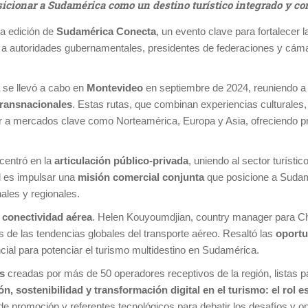
sicionar a Sudamérica como un destino turístico integrado y co
da edición de
Sudamérica Conecta
, un evento clave para fortalecer
 a autoridades gubernamentales, presidentes de federaciones y cámar
se llevó a cabo en
Montevideo
en septiembre de 2024, reuniendo a
transnacionales
. Estas rutas, que combinan experiencias culturales,
r a mercados clave como Norteamérica, Europa y Asia, ofreciendo pr
centró en la
articulación público-privada
, uniendo al sector turíst
al es impulsar una
misión comercial conjunta
que posicione a Sudamé
nales y regionales.
a
conectividad aérea
. Helen Kouyoumdjian, country manager para Chi
s de las tendencias globales del transporte aéreo. Resaltó las
oportu
cial para potenciar el turismo multidestino en Sudamérica.
as
creadas por más de 50 operadores receptivos de la región, listas pa
n, sostenibilidad y transformación digital en el turismo: el rol e
de promoción y referentes tecnológicos para debatir los desafíos y o