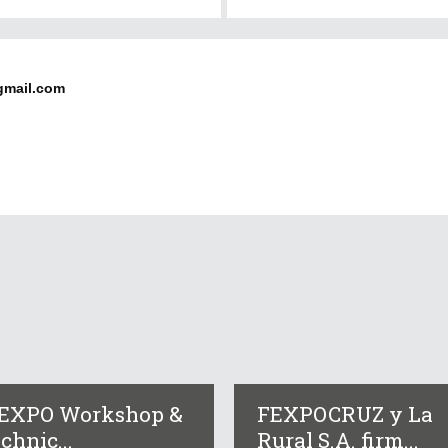
gmail.com
IEXPO Workshop &
FEXPOCRUZ y La
chnic...
Rural S.A. firm...