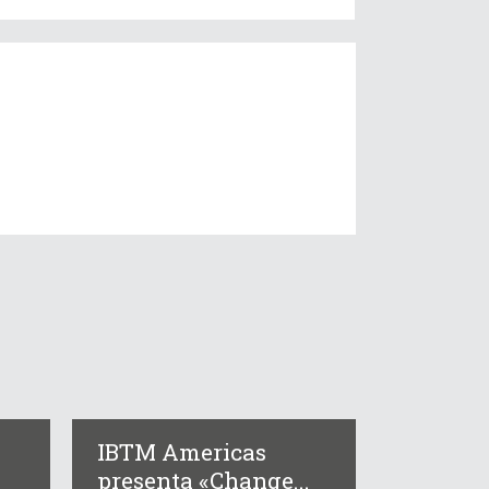
IBTM Americas
presenta «Change...