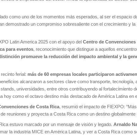
dado como uno de los momentos más esperados, al ser el espacio 
 han demostrado un compromiso sobresaliente con el crecimiento y la 
XPO Latin America 2025 con el apoyo del
Centro de Convenciones 
ica
para eventos
, reconocimiento que distingue a aquellos encuentr
distinción promueve la reducción del impacto ambiental y la gen
recinto ferial:
más de 60 empresas locales participaron activamen
eficios alcanzaron a sectores clave como transporte, tecnología, ar
e stands, universidades, entre otros contribuyendo al fortalecimiento 
ona hoy como el octavo destino más destacado de América Latina en e
 Convenciones de Costa Rica
, resumió el impacto de FIEXPO: “Más 
mo de reuniones y proyecta a Costa Rica como un destino globalmente 
a Rica estuvo marcado por un mensaje de visión y legado.
Arnaldo Na
mar la industria MICE en América Latina, y ver a Costa Rica como s