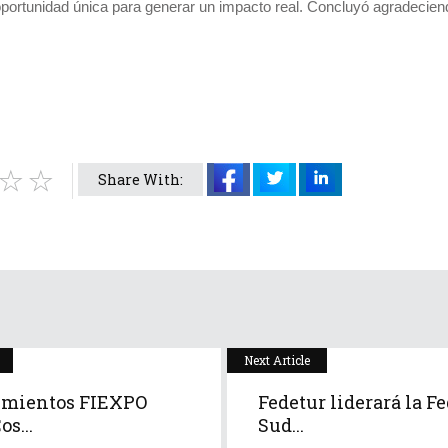
oportunidad única para generar un impacto real. Concluyó agradeciend
Share With:
Next Article
imientos FIEXPO
Fedetur liderará la F
os...
Sud...