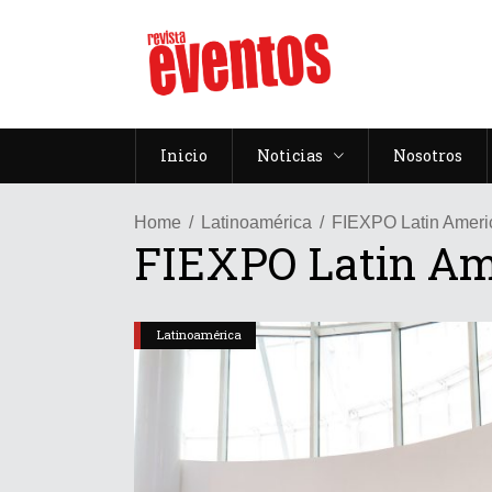
Inicio
Noticias
Nosotros
Home
Latinoamérica
FIEXPO Latin Americ
FIEXPO Latin Ame
Latinoamérica