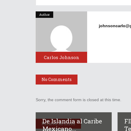
Author
johnsoncarlo@
Carlos Johnson
No Comments
Sorry, the comment form is closed at this time.
De Islandia al Caribe
F
Related Articles
Mexicano...
Te