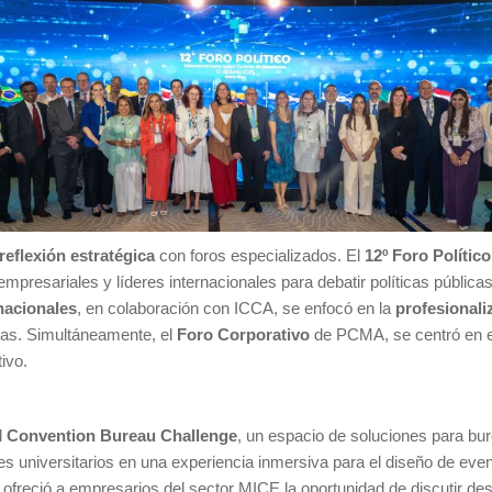
reflexión estratégica
con foros especializados. El
12º Foro Polític
presariales y líderes internacionales para debatir políticas pública
nacionales
, en colaboración con ICCA, se enfocó en la
profesionali
ías. Simultáneamente, el
Foro Corporativo
de PCMA, se centró en 
ivo.
l
Convention Bureau Challenge
, un espacio de soluciones para bur
s universitarios en una experiencia inmersiva para el diseño de event
ofreció a empresarios del sector MICE la oportunidad de discutir des