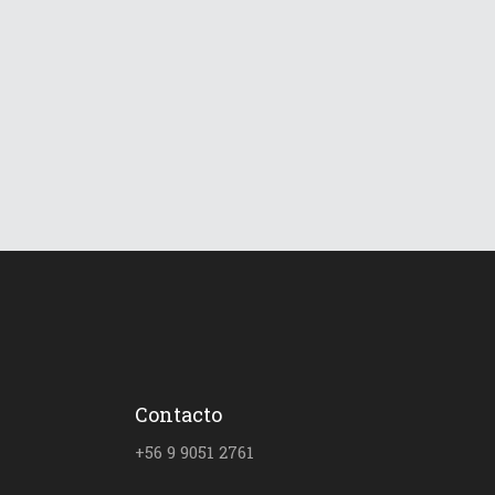
Pe
Share
Read More
Contacto
+56 9 9051 2761