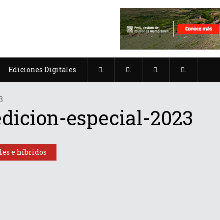
Ediciones Digitales
.
.
.
.
3
edicion-especial-2023
les e híbridos