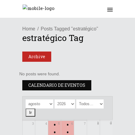
Home
Posts Tagged "estratégico"
estratégico Tag
Archive
No posts were found.
CALENDARIO DE EVENTOS
•
•
1
2
3
4
5
6
7
8
9
•
•