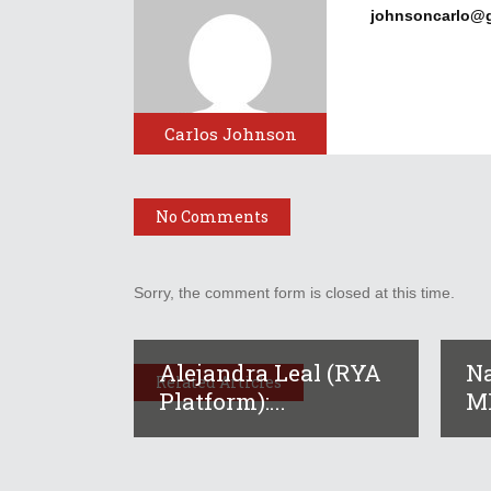
johnsoncarlo@
Carlos Johnson
No Comments
Sorry, the comment form is closed at this time.
Alejandra Leal (RYA
Na
Related Articles
Platform):...
MI