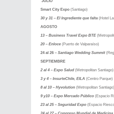
JULIO
Smart City Expo
(Santiago)
30 y 31 – El Ingrediente que falta
(Hotel La
AGOSTO
13 – Business Travel Expo BTE
(Metropoli
20 – Enloce
(Puerto de Valparaíso)
24 al 26 –
Santiago Wedding Summit
(Reg
SEPTIEMBRE
2 al 4 – Expo Salud
(Metropolitan Santiago)
3 y 4 – InsurteChile, EILA
(Centro Parque)
8 al 10 – Hyvolution
(Metropolitan Santiago
9 y10 – Expo Mercado Público
(Espacio R
23 al 25 – Seguridad Expo
(Espacio Riesc
24 al 27 – Congreso Mundial de Medicina