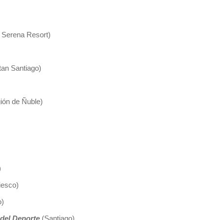
 Serena Resort)
tan Santiago)
ión de Ñuble)
)
iesco)
o)
 del Deporte
(Santiago)