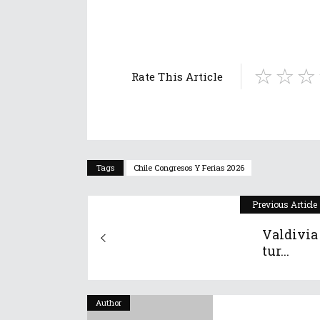
Rate This Article
Tags
Chile Congresos Y Ferias 2026
Previous Article
Valdivia 
tur...
Author