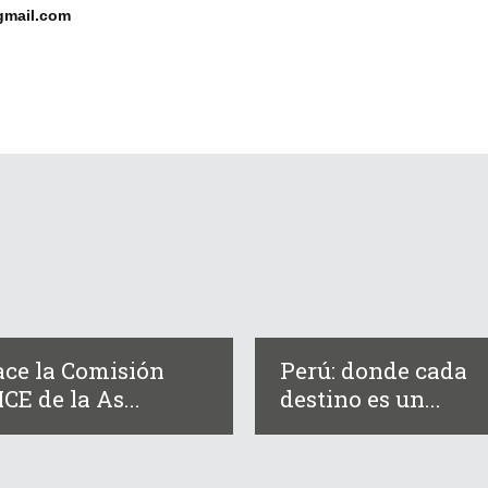
gmail.com
ce la Comisión
Perú: donde cada
CE de la As...
destino es un...