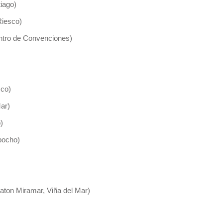
iago)
Riesco)
ntro de Convenciones)
sco)
ar)
)
pocho)
aton Miramar, Viña del Mar)