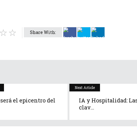
Share With:
Next Article
será el epicentro del
IA y Hospitalidad: L
clav...