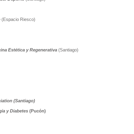
e
(Espacio Riesco)
cina Estética y Regenerativa
(Santiago)
ation (Santiago)
gía y Diabetes
(Pucón)