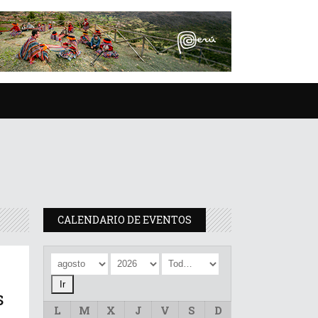
CALENDARIO DE EVENTOS
s
L
M
X
J
V
S
D