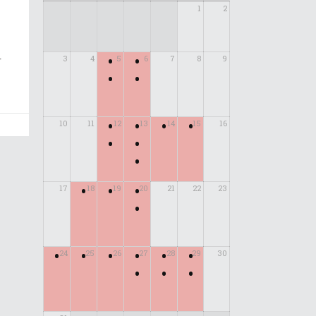
1
2
•
•
3
4
5
6
7
8
9
r
•
•
•
•
•
•
10
11
12
13
14
15
16
•
•
•
•
•
•
17
18
19
20
21
22
23
•
•
•
•
•
•
•
24
25
26
27
28
29
30
•
•
•