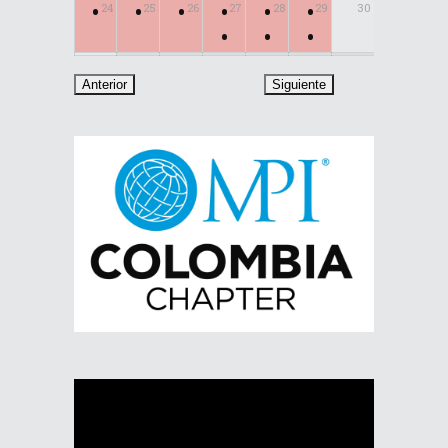
•
•
•
•
•
•
24
25
26
27
28
29
30
•
•
•
31
Reproductor
de
vídeo