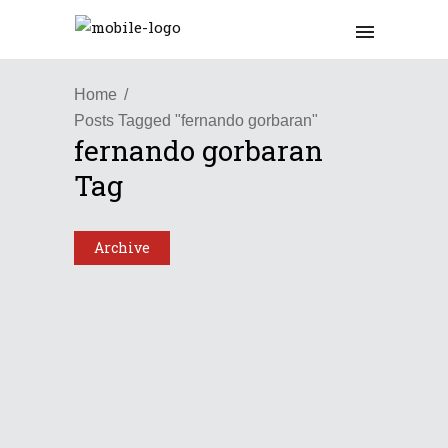
Home
Posts Tagged "fernando gorbaran"
fernando gorbaran
Tag
Archive
Latinoamérica
Fernando Gorbarán:
«Latinoamérica tiene una
larga trayectoria en la or...
06/10/2025