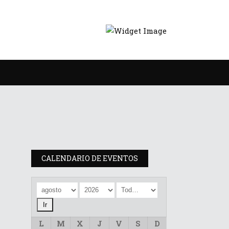
CALENDARIO DE EVENTOS
e
L
M
X
J
V
S
D