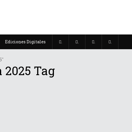
Ediciones Digitales
.
.
.
.
5"
a 2025 Tag
MeetUp Argentina 2025: El punto d
encuentro del sector MICE