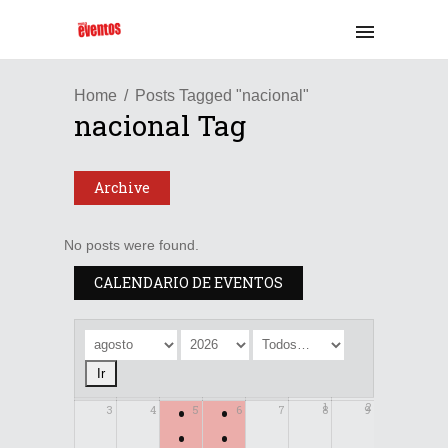
Home
Posts Tagged "nacional"
nacional Tag
Archive
No posts were found.
CALENDARIO DE EVENTOS
•
•
1
2
3
4
5
6
7
8
9
•
•