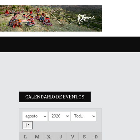
CALENDARIO DE EVENTOS
L
M
X
J
V
S
D