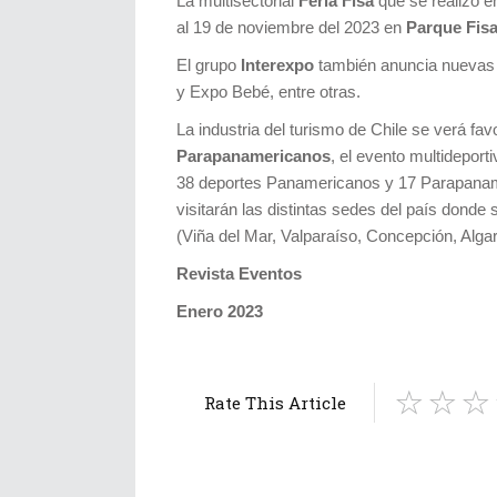
La multisectorial
Feria Fisa
que se realizó e
al 19 de noviembre del 2023 en
Parque Fisa
El grupo
Interexpo
también anuncia nuevas 
y Expo Bebé, entre otras.
La industria del turismo de Chile se verá fav
Parapanamericanos
, el evento multidepor
38 deportes Panamericanos y 17 Parapanam
visitarán las distintas sedes del país donde
(Viña del Mar, Valparaíso, Concepción, Alga
Revista Eventos
Enero 2023
Rate This Article