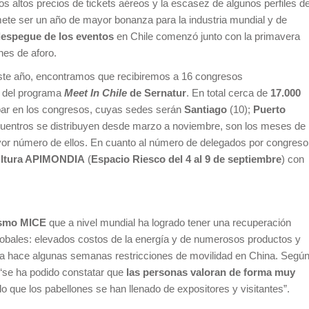
 los altos precios de tickets aéreos y la escasez de algunos perfiles d
omete ser un año de mayor bonanza para la industria mundial y de
despegue de los eventos
en Chile comenzó junto con la primavera
nes de aforo.
este año, encontramos que recibiremos a 16 congresos
o del programa
Meet In Chile
de Sernatur
. En total cerca de
17.000
par en los congresos, cuyas sedes serán
Santiago
(10);
Puerto
ncuentros se distribuyen desde marzo a noviembre, son los meses de
or número de ellos. En cuanto al número de delegados por congreso
ultura APIMONDIA
(
Espacio Riesco del 4 al 9 de septiembre
) con
ismo MICE
que a nivel mundial ha logrado tener una recuperación
 globales: elevados costos de la energía y de numerosos productos y
sta hace algunas semanas restricciones de movilidad en China. Segú
l “se ha podido constatar que
las personas valoran de forma muy
 lo que los pabellones se han llenado de expositores y visitantes”.