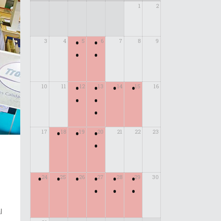
1
2
•
•
3
4
5
6
7
8
9
•
•
•
•
•
•
10
11
12
13
14
15
16
•
•
•
•
•
•
17
18
19
20
21
22
23
•
•
•
•
•
•
•
24
25
26
27
28
29
30
•
•
•
l