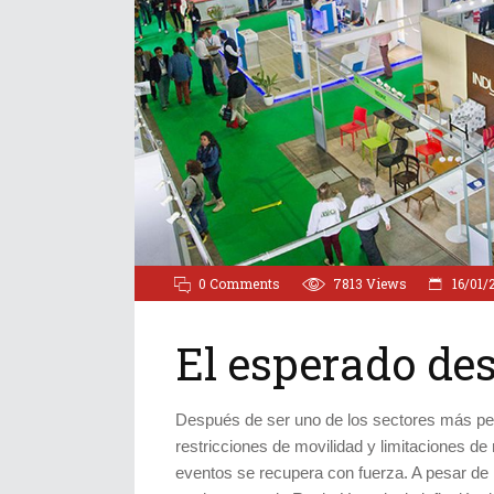
0 Comments
7813
Views
16/01/
El esperado de
Después de ser uno de los sectores más per
restricciones de movilidad y limitaciones de
eventos se recupera con fuerza. A pesar de 