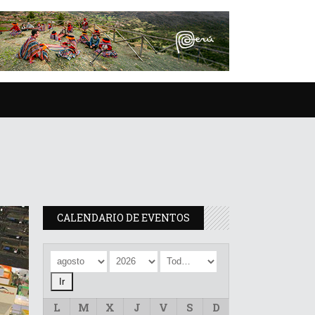
CALENDARIO DE EVENTOS
L
M
X
J
V
S
D