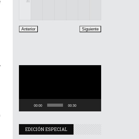
31
e
,
Reproductor
de
vídeo
00:00
00:30
n
EDICIÓN ESPECIAL