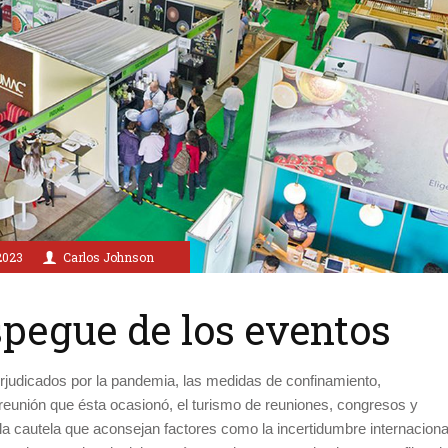
2023
Carlos Johnson
spegue de los eventos
judicados por la pandemia, las medidas de confinamiento,
 reunión que ésta ocasionó, el turismo de reuniones, congresos y
la cautela que aconsejan factores como la incertidumbre internaciona