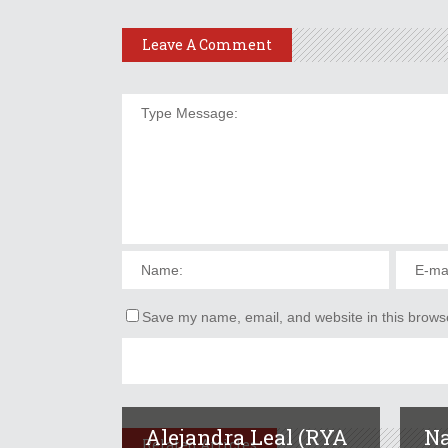
Leave A Comment
Save my name, email, and website in this browse
Alejandra Leal (RYA
Na
Related Articles