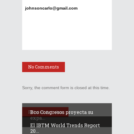
johnsoncarlo@gmail.com
No Comments
Sorry, the comment form is closed at this time.
Bco Congresos proyecta su
Related Articles
expa...
El IBTM World Trends Report
20...