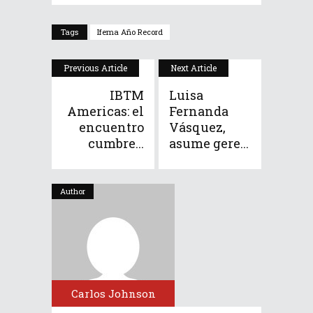
Tags
Ifema Año Record
Previous Article
Next Article
IBTM
Luisa
Americas: el
Fernanda
encuentro
Vásquez,
cumbre...
asume gere...
Author
Carlos Johnson