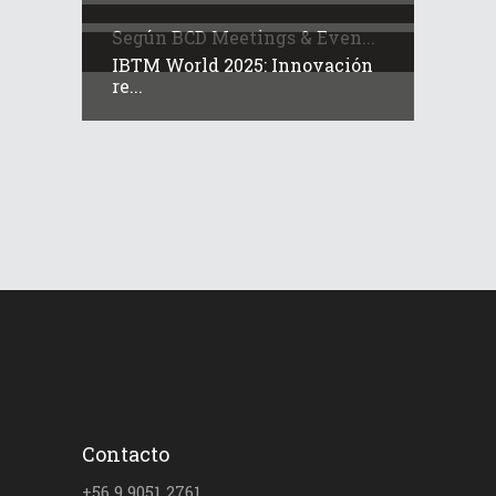
Según BCD Meetings & Even...
IBTM World 2025: Innovación
re...
Contacto
+56 9 9051 2761