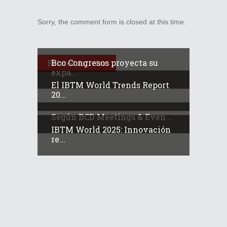
Sorry, the comment form is closed at this time.
Bco Congresos proyecta su
Related Articles
expa...
El IBTM World Trends Report
20...
Según BCD Meetings & Even...
IBTM World 2025: Innovación
re...