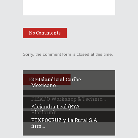
No Comments
Sorry, the comment form is closed at this time.
De Islandia al Caribe
Related Articles
Mexicano...
FIEXPO Workshop & Technic...
Alejandra Leal (RYA
Platform):...
FEXPOCRUZ y La Rural S.A.
firm...