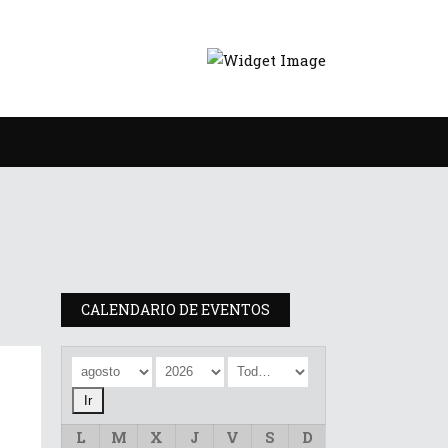
CALENDARIO DE EVENTOS
L
M
X
J
V
S
D