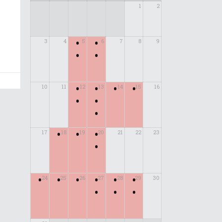
1
2
•
•
3
4
5
6
7
8
9
•
•
•
•
•
•
10
11
12
13
14
15
16
•
•
•
•
•
•
17
18
19
20
21
22
23
•
•
•
•
•
•
•
24
25
26
27
28
29
30
•
•
•