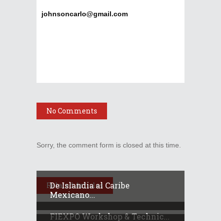
johnsoncarlo@gmail.com
No Comments
Sorry, the comment form is closed at this time.
De Islandia al Caribe
Related Articles
Mexicano...
FIEXPO Workshop & Technic...