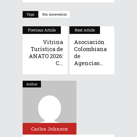
Tags
Rla Asoeventos
Previous Article
Next Article
Vitrina
Asociación
Turística de
Colombiana
ANATO 2026:
de
C...
Agencias...
Author
Carlos Johnson