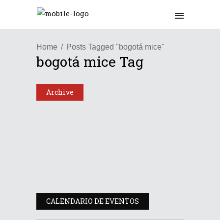
Home
Posts Tagged "bogotá mice"
bogotá mice Tag
Archive
Latinoamérica
Bogotá se consolida como
líder regional en la
industria MICE con una a...
24/09/2025
CALENDARIO DE EVENTOS