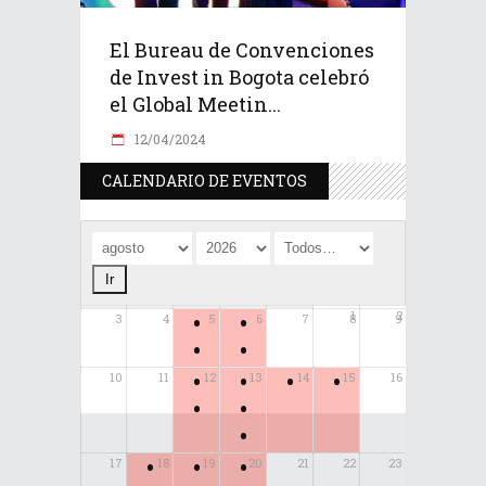
El Bureau de Convenciones
de Invest in Bogota celebró
el Global Meetin...
12/04/2024
CALENDARIO DE EVENTOS
•
•
1
2
3
4
5
6
7
8
9
•
•
•
•
•
•
10
11
12
13
14
15
16
•
•
•
•
•
•
17
18
19
20
21
22
23