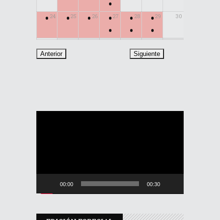
•
•
•
•
•
•
•
24
25
26
27
28
29
30
•
•
•
31
Reproductor
de
vídeo
00:00
00:30