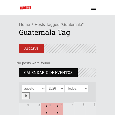
Home
Posts Tagged "Guatemala"
Guatemala Tag
Archive
No posts were found.
CALENDARIO DE EVENTOS
•
•
1
2
3
4
5
6
7
8
9
•
•