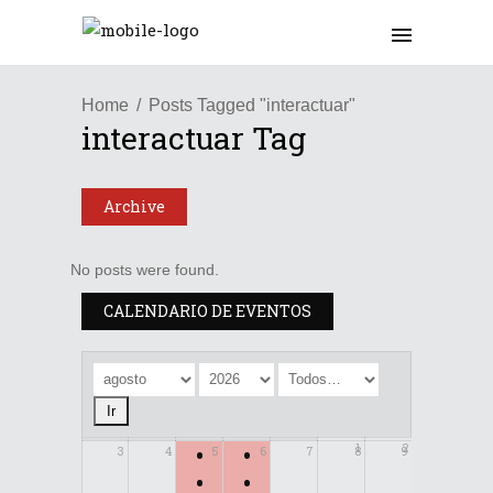
Home
Posts Tagged "interactuar"
interactuar Tag
Archive
No posts were found.
CALENDARIO DE EVENTOS
•
•
1
2
3
4
5
6
7
8
9
•
•