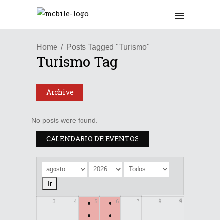
Home
Posts Tagged "Turismo"
Turismo Tag
Archive
No posts were found.
CALENDARIO DE EVENTOS
•
•
1
2
3
4
5
6
7
8
9
•
•