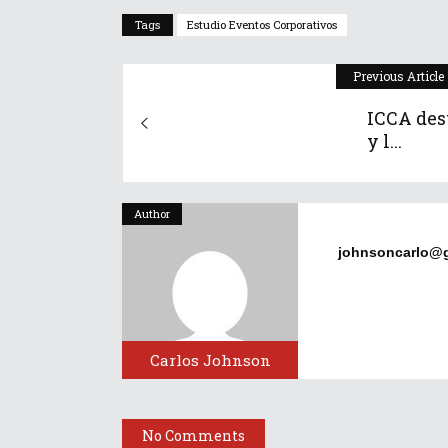
Tags
Estudio Eventos Corporativos
Previous Article
ICCA dest
y l...
Author
johnsoncarlo@
Carlos Johnson
No Comments