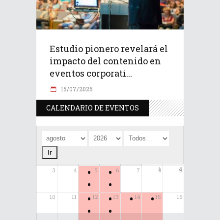
Estudio pionero revelará el
impacto del contenido en
eventos corporati...
15/07/2025
CALENDARIO DE EVENTOS
•
•
1
2
3
4
5
6
7
8
9
•
•
•
•
•
•
10
11
12
13
14
15
16
•
•