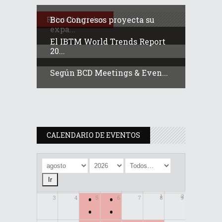
Bco Congresos proyecta su
Related Articles
expa...
El IBTM World Trends Report
20...
Según BCD Meetings & Even...
CALENDARIO DE EVENTOS
•
•
1
2
3
4
5
6
7
8
9
•
•