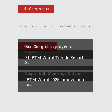
No Comments
Sorry, the comment form is closed at this time.
Bco Congresos proyecta su
Related Articles
expa...
El IBTM World Trends Report
20...
Según BCD Meetings & Even...
IBTM World 2025: Innovación
re...