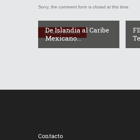
Sorry, the comment form is closed at this time.
De Islandia al Caribe
F
Related Articles
Mexicano...
Te
Contacto