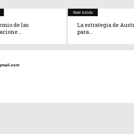
Next Article
emio de las
La estrategia de Aust
cione...
para...
gmail.com