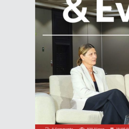
0 Comments
920
Views
18/05/2