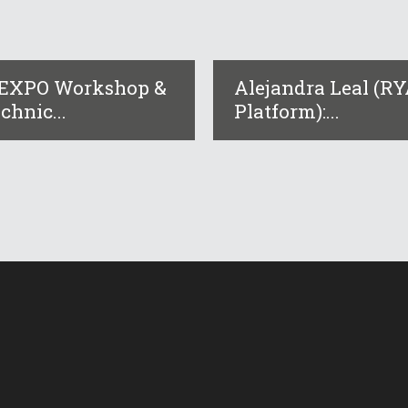
IEXPO Workshop &
Alejandra Leal (R
chnic...
Platform):...