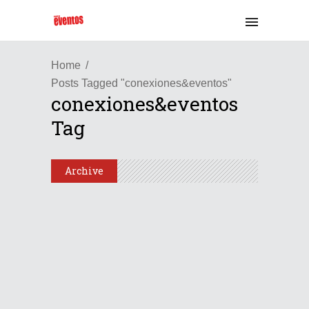
Home
Posts Tagged "conexiones&eventos"
conexiones&eventos
Tag
Archive
/
Chile
Latinoamérica